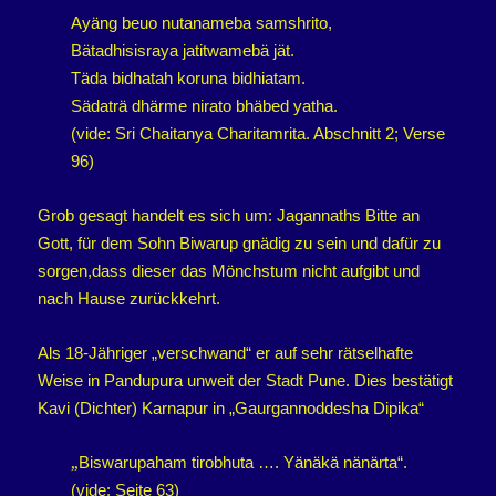
Ayäng beuo nutanameba samshrito,
Bätadhisisraya jatitwamebä jät.
Täda bidhatah koruna bidhiatam.
Sädaträ dhärme nirato bhäbed yatha.
(vide: Sri Chaitanya Charitamrita. Abschnitt 2; Verse
96)
Grob gesagt handelt es sich um: Jagannaths Bitte an
Gott, für dem Sohn Biwarup gnädig zu sein und dafür zu
sorgen,dass dieser das Mönchstum nicht aufgibt und
nach Hause zurückkehrt.
Als 18-Jähriger „verschwand“ er auf sehr rätselhafte
Weise in Pandupura unweit der Stadt Pune. Dies bestätigt
Kavi (Dichter) Karnapur in „Gaurgannoddesha Dipika“
„
Biswarupaham tirobhuta …. Yänäkä nänärta“.
(vide: Seite 63)