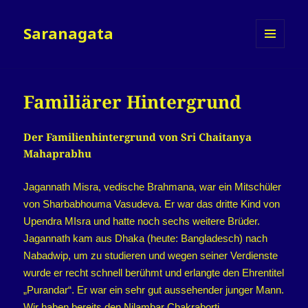
Saranagata
MENÜ
UND
WIDGETS
Familiärer Hintergrund
Der Familienhintergrund von Sri Chaitanya
Mahaprabhu
Jagannath Misra, vedische Brahmana, war ein Mitschüler
von Sharbabhouma Vasudeva. Er war das dritte Kind von
Upendra MIsra und hatte noch sechs weitere Brüder.
Jagannath kam aus Dhaka (heute: Bangladesch) nach
Nabadwip, um zu studieren und wegen seiner Verdienste
wurde er recht schnell berühmt und erlangte den Ehrentitel
„Purandar“. Er war ein sehr gut aussehender junger Mann.
Wir haben bereits den Nilambar Chakraborti