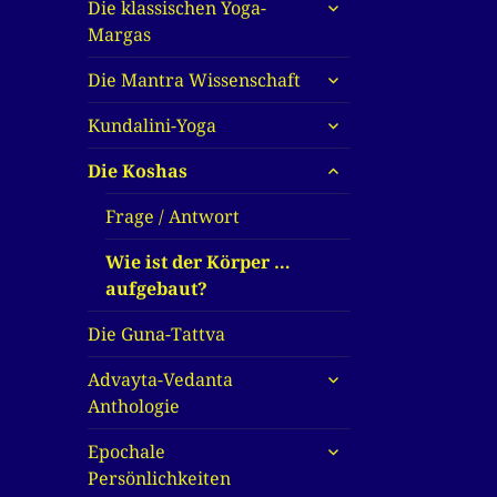
untermenü
Die klassischen Yoga-
anzeigen
Margas
untermenü
Die Mantra Wissenschaft
anzeigen
untermenü
Kundalini-Yoga
anzeigen
untermenü
Die Koshas
anzeigen
Frage / Antwort
Wie ist der Körper …
aufgebaut?
Die Guna-Tattva
untermenü
Advayta-Vedanta
anzeigen
Anthologie
untermenü
Epochale
anzeigen
Persönlichkeiten