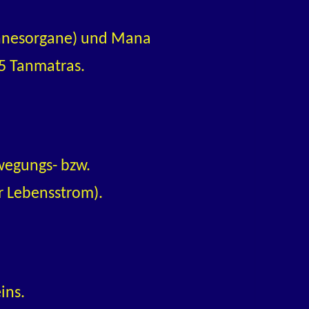
Sinnesorgane) und Mana
 5 Tanmatras.
wegungs- bzw.
er Lebensstrom).
ins.