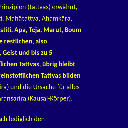
rinzipien (tattvas) erwähnt,
iti, Mahätattva, Ahamkära,
stiti, Apa, Teja, Marut, Boum
e restlichen, also
 Geist und bis zu 5
ichen Tattvas, übrig bleibt
feinstofflichen Tattvas bilden
ra) und die Ursache für alles
Käransarira (Kausal-Körper).
ch lediglich den