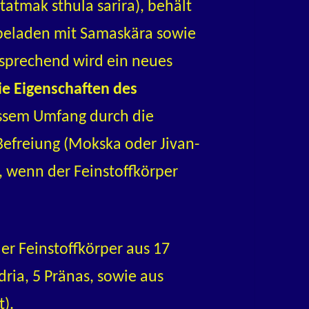
atmak sthula sarira), behält
, beladen mit Samaskära sowie
sprechend wird ein neues
e Eigenschaften des
ssem Umfang durch die
 Befreiung (Mokska oder Jivan-
, wenn der Feinstoffkörper
r Feinstoffkörper aus 17
dria, 5 Pränas, sowie aus
t).