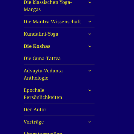
untermenü
Die klassischen Yoga-
anzeigen
Margas
untermenü
Die Mantra Wissenschaft
anzeigen
untermenü
Kundalini-Yoga
anzeigen
untermenü
Die Koshas
anzeigen
Die Guna-Tattva
untermenü
Advayta-Vedanta
anzeigen
Anthologie
untermenü
Epochale
anzeigen
Persönlichkeiten
Der Autor
untermenü
Vorträge
anzeigen