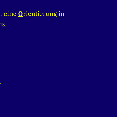
t eine
O
rientierung in
is.
n