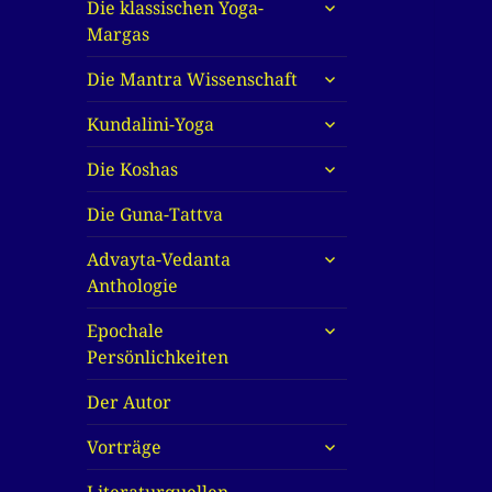
untermenü
Die klassischen Yoga-
anzeigen
Margas
untermenü
Die Mantra Wissenschaft
anzeigen
untermenü
Kundalini-Yoga
anzeigen
untermenü
Die Koshas
anzeigen
Die Guna-Tattva
untermenü
Advayta-Vedanta
anzeigen
Anthologie
untermenü
Epochale
anzeigen
Persönlichkeiten
Der Autor
untermenü
Vorträge
anzeigen