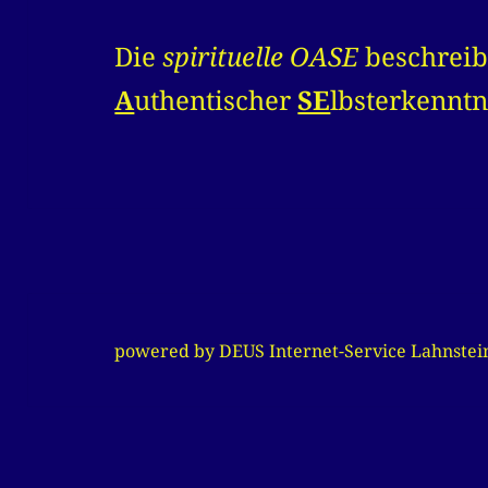
Die
spirituelle OASE
beschreib
A
uthentischer
SE
lbsterkenntn
powered by DEUS Internet-Service Lahnstei