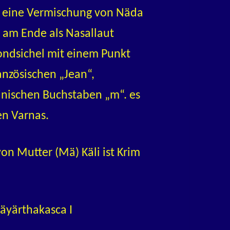
. eine Vermischung von Näda
 am Ende als Nasallaut
ndsichel mit einem Punkt
anzösischen „Jean“,
inischen Buchstaben „m“. es
en Varnas.
von Mutter (Mä) Käli ist Krim
äyärthakasca I