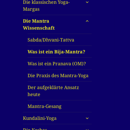
untermenü
Die klassischen Yoga-
anzeigen
Margas
untermenü
Die Mantra
anzeigen
Wissenschaft
Sabda/Dhvani-Tattva
Was ist ein Bija-Mantra?
Was ist ein Pranava (OM)?
Die Praxis des Mantra-Yoga
Der aufgeklärte Ansatz
heute
Mantra-Gesang
untermenü
Kundalini-Yoga
anzeigen
untermenü