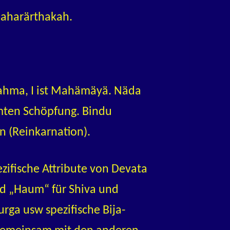
aharärthakah.
Brahma, I ist Mahämäyä. Näda
amten Schöpfung. Bindu
n (Reinkarnation).
ezifische Attribute von Devata
nd „Haum“ für Shiva und
ga usw spezifische Bija-