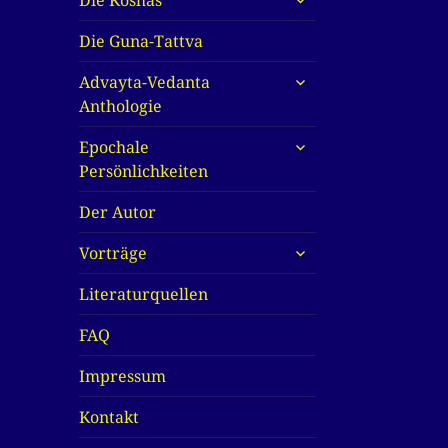
Die Koshas
anzeigen
Die Guna-Tattva
untermenü
Advayta-Vedanta
anzeigen
Anthologie
untermenü
Epochale
anzeigen
Persönlichkeiten
Der Autor
untermenü
Vorträge
anzeigen
Literaturquellen
FAQ
Impressum
Kontakt